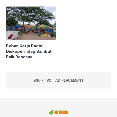
Semarak Kereta
Kalimantan
Beban Kerja Padat,
Diskoperindag Sambut
Baik Rencana
Pengelolaan PSAD oleh
Perusda Bhakti Praja
930 x 180
AD PLACEMENT