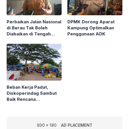
Perbaikan Jalan Nasional
DPMK Dorong Aparat
di Berau Tak Boleh
Kampung Optimalkan
Diabaikan di Tengah
Penggunaan ADK
Semarak Kereta
Kalimantan
Beban Kerja Padat,
Diskoperindag Sambut
Baik Rencana
Pengelolaan PSAD oleh
Perusda Bhakti Praja
930 x 180
AD PLACEMENT