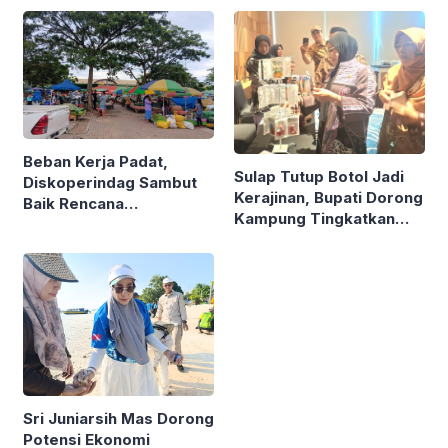
Beban Kerja Padat,
Sulap Tutup Botol Jadi
Diskoperindag Sambut
Kerajinan, Bupati Dorong
Baik Rencana
Kampung Tingkatkan
Pengelolaan PSAD oleh
Ekonomi Lewat Sampah
Perusda Bhakti Praja
Sri Juniarsih Mas Dorong
Potensi Ekonomi