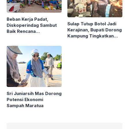
Beban Kerja Padat,
Sulap Tutup Botol Jadi
Diskoperindag Sambut
Kerajinan, Bupati Dorong
Baik Rencana
Kampung Tingkatkan
Pengelolaan PSAD oleh
Ekonomi Lewat Sampah
Perusda Bhakti Praja
Sri Juniarsih Mas Dorong
Potensi Ekonomi
Sampah Maratua