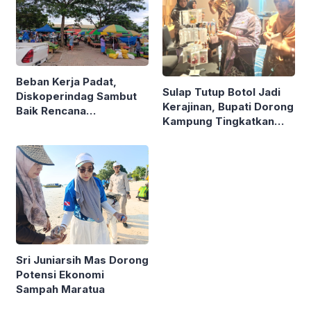
Beban Kerja Padat,
Sulap Tutup Botol Jadi
Diskoperindag Sambut
Kerajinan, Bupati Dorong
Baik Rencana
Kampung Tingkatkan
Pengelolaan PSAD oleh
Ekonomi Lewat Sampah
Perusda Bhakti Praja
Sri Juniarsih Mas Dorong
Potensi Ekonomi
Sampah Maratua