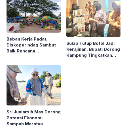
Beban Kerja Padat,
Sulap Tutup Botol Jadi
Diskoperindag Sambut
Kerajinan, Bupati Dorong
Baik Rencana
Kampung Tingkatkan
Pengelolaan PSAD oleh
Ekonomi Lewat Sampah
Perusda Bhakti Praja
Sri Juniarsih Mas Dorong
Potensi Ekonomi
Sampah Maratua