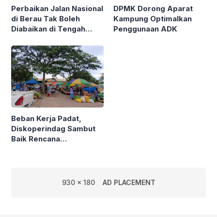
Perbaikan Jalan Nasional
DPMK Dorong Aparat
di Berau Tak Boleh
Kampung Optimalkan
Diabaikan di Tengah
Penggunaan ADK
Semarak Kereta
Kalimantan
Beban Kerja Padat,
Diskoperindag Sambut
Baik Rencana
Pengelolaan PSAD oleh
Perusda Bhakti Praja
930 x 180
AD PLACEMENT