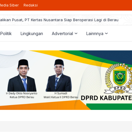
edia Siber
Redaksi
alikan Pusat, PT Kertas Nusantara Siap Beroperasi Lagi di Berau
taran Beasiswa Berau Cerdas 2025 Resmi Dibuka, Berikut Pedoman ya
rogram PPG, Guru Honorer Bisa Jadi PPPK: BKPSDM Menanti Arahan Pus
Politik
Lingkungan
Advertorial
Lainnnya
 Gunakan Dana BK3 demi Kepentingan Pribadi, Kakam Bumi Jaya Harus
a Berau Rencanakan Pemangkasan Pajak Hiburan Jadi 40 Persen, Ini