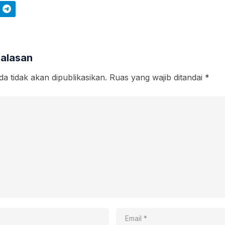
Telegram
Balasan
a tidak akan dipublikasikan.
Ruas yang wajib ditandai
*