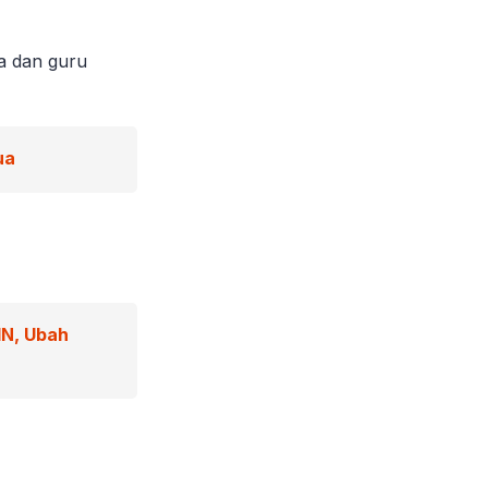
a dan guru
ua
IN, Ubah