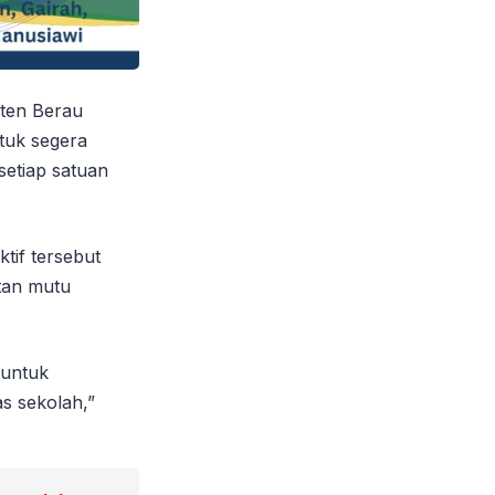
ten Berau
tuk segera
setiap satuan
tif tersebut
atan mutu
 untuk
s sekolah,”