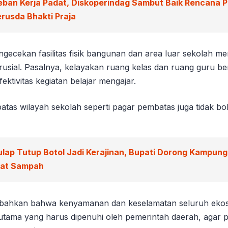
eban Kerja Padat, Diskoperindag Sambut Baik Rencana 
rusda Bhakti Praja
gecekan fasilitas fisik bangunan dan area luar sekolah m
usial. Pasalnya, kelayakan ruang kelas dan ruang guru b
ektivitas kegiatan belajar mengajar.
batas wilayah sekolah seperti pagar pembatas juga tidak bol
ulap Tutup Botol Jadi Kerajinan, Bupati Dorong Kampun
wat Sampah
ahkan bahwa kenyamanan dan keselamatan seluruh ekos
s utama yang harus dipenuhi oleh pemerintah daerah, agar 