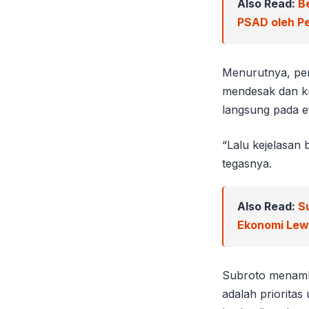
Also Read:
B
PSAD oleh Pe
Menurutnya, pen
mendesak dan kr
langsung pada ef
“Lalu kejelasan 
tegasnya.
Also Read:
S
Ekonomi Le
Subroto menamb
adalah priorita