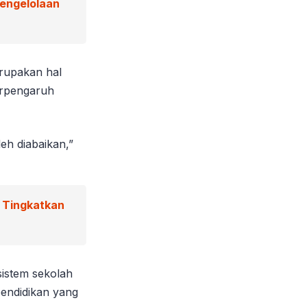
Pengelolaan
erupakan hal
erpengaruh
eh diabaikan,”
g Tingkatkan
istem sekolah
pendidikan yang