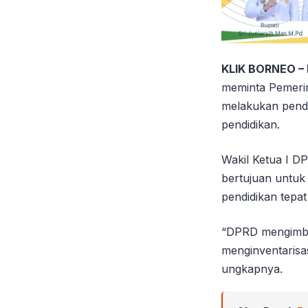
KLIK BORNEO –
meminta Pemerin
melakukan pendat
pendidikan.
Wakil Ketua I D
bertujuan untuk
pendidikan tepat
“DPRD mengimba
menginventarisas
ungkapnya.