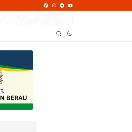
ng Wajib Dibaca
at
 Diperiksa
 Alasannya