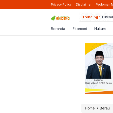
Privacy Policy
Disclaimer
Pedoman M
Trending :
Dikend
Pendaf
Ikut P
Beranda
Ekonomi
Hukum
Diduga
Bapend
›
Home
Berau