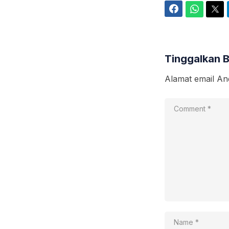
Facebook
WhatsApp
Twitter
Tinggalkan 
Alamat email And