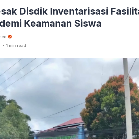
ak Disdik Inventarisasi Fasilit
 demi Keamanan Siswa
rneo
.
m
1 min read