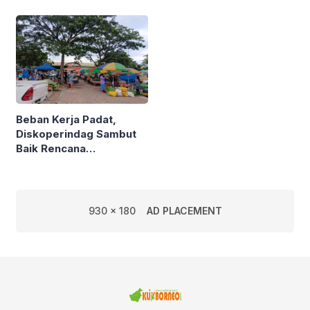
Semarak Kereta
Kalimantan
Beban Kerja Padat,
Diskoperindag Sambut
Baik Rencana
Pengelolaan PSAD oleh
Perusda Bhakti Praja
930 x 180
AD PLACEMENT