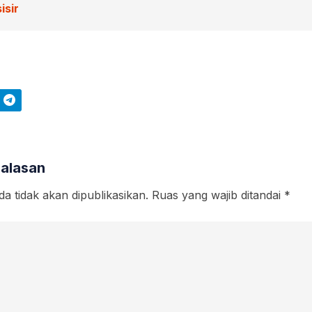
isir
Telegram
Balasan
a tidak akan dipublikasikan.
Ruas yang wajib ditandai
*