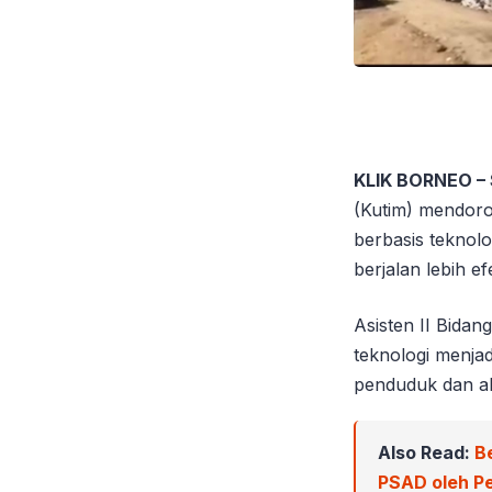
KLIK BORNEO –
(Kutim) mendor
berbasis teknol
berjalan lebih ef
Asisten II Bida
teknologi menja
penduduk dan ak
Also Read:
B
PSAD oleh Pe