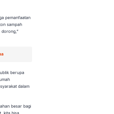
ngga pemanfaatan
p ton sampah
a dorong,”
ua
publik berupa
rumah
asyarakat dalam
bahan besar bagi
 kita bisa