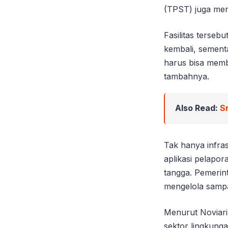
(TPST) juga menja
Fasilitas terse
kembali, sementa
harus bisa membe
tambahnya.
Also Read:
S
Tak hanya infras
aplikasi pelapo
tangga. Pemerin
mengelola sampa
Menurut Noviari
sektor lingkunga