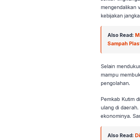
mengendalikan 
kebijakan jangk
Also Read:
M
Sampah Plast
Selain mendukung
mampu membuka 
pengolahan.
Pemkab Kutim di
ulang di daerah.
ekonominya. Sam
Also Read:
D