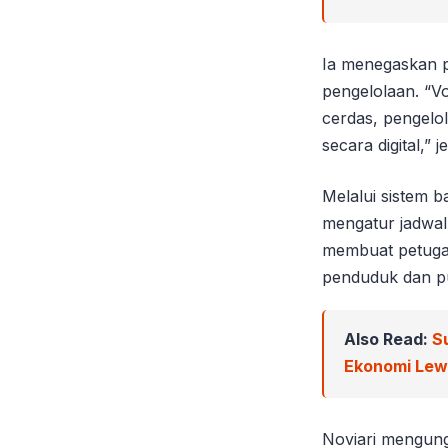
Ia menegaskan p
pengelolaan. “V
cerdas, pengelol
secara digital,” 
Melalui sistem 
mengatur jadwal
membuat petugas
penduduk dan pus
Also Read:
S
Ekonomi Le
Noviari mengun