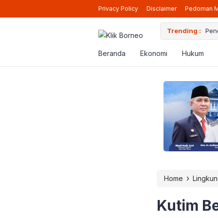
Privacy Policy
Disclaimer
Pedoman M
ara Siap Beroperasi Lagi di Berau
Trending :
Pen
Beranda
Ekonomi
Hukum
›
Home
Lingku
Kutim B