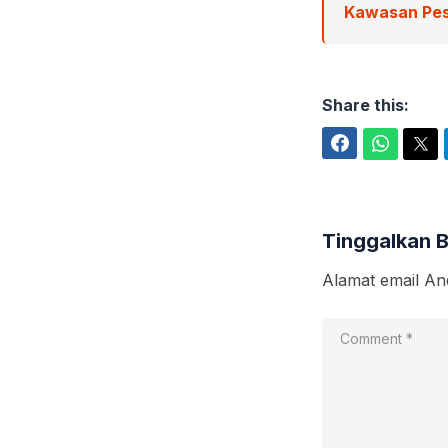
Kawasan Pes
Share this:
Facebook
WhatsApp
Twitter
Tinggalkan 
Alamat email And