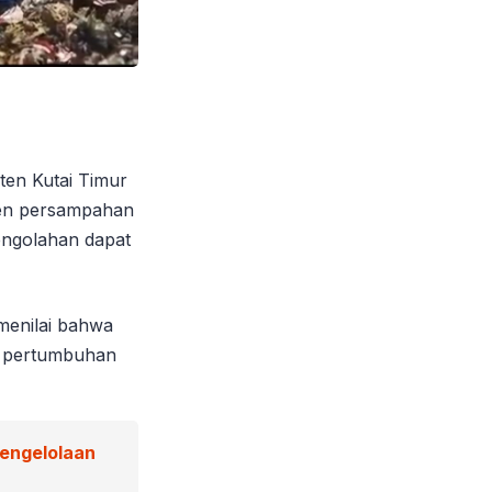
ten Kutai Timur
en persampahan
engolahan dapat
menilai bahwa
g pertumbuhan
Pengelolaan