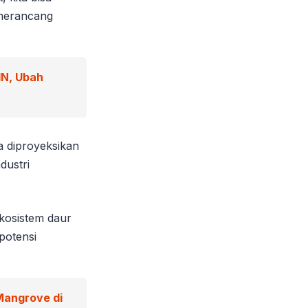
 merancang
IN, Ubah
a diproyeksikan
dustri
kosistem daur
 potensi
Mangrove di