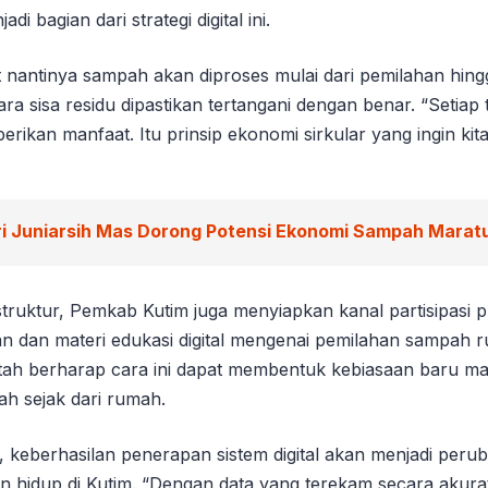
di bagian dari strategi digital ini.
but nantinya sampah akan diproses mulai dari pemilahan hi
ra sisa residu dipastikan tertangani dengan benar. “Setia
rikan manfaat. Itu prinsip ekonomi sirkular yang ingin kit
ri Juniarsih Mas Dorong Potensi Ekonomi Sampah Marat
truktur, Pemkab Kutim juga menyiapkan kanal partisipasi 
ran dan materi edukasi digital mengenai pemilahan sampah 
tah berharap cara ini dapat membentuk kebiasaan baru m
h sejak dari rumah.
, keberhasilan penerapan sistem digital akan menjadi peru
n hidup di Kutim. “Dengan data yang terekam secara akurat,