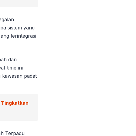
agalan
npa sistem yang
ang terintegrasi
pah dan
l-time ini
di kawasan padat
g Tingkatkan
ah Terpadu