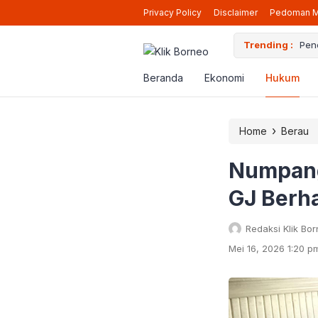
Privacy Policy
Disclaimer
Pedoman M
ara Siap Beroperasi Lagi di Berau
Trending :
Pen
Beranda
Ekonomi
Hukum
›
Home
Berau
Numpang
GJ Berha
Redaksi Klik Bo
Mei 16, 2026 1:20 p