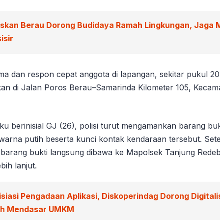
iskan Berau Dorong Budidaya Ramah Lingkungan, Jaga 
isir
ma dan respon cepat anggota di lapangan, sekitar pukul 20
kan di Jalan Poros Berau–Samarinda Kilometer 105, Kecama
ku berinisial GJ (26), polisi turut mengamankan barang bu
 warna putih beserta kunci kontak kendaraan tersebut. Set
barang bukti langsung dibawa ke Mapolsek Tanjung Redeb
ih lanjut.
isiasi Pengadaan Aplikasi, Diskoperindag Dorong Digitali
ah Mendasar UMKM