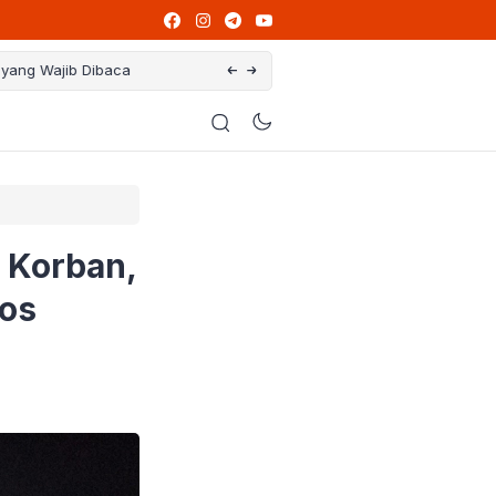
 yang Wajib Dibaca
Ikut Program PPG, Guru Honorer Bisa Jad
 Korban,
ros