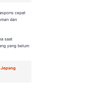
espons cepat
 aman dan
ma saat
ang yang belum
 Jepang