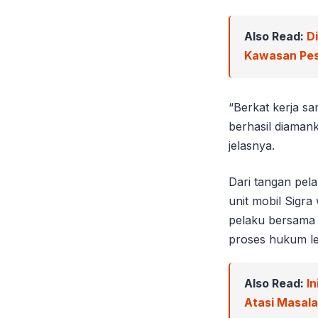
Also Read:
D
Kawasan Pes
“Berkat kerja sa
berhasil diaman
jelasnya.
Dari tangan pela
unit mobil Sigra
pelaku bersama 
proses hukum leb
Also Read:
In
Atasi Masal