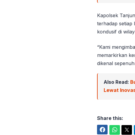
Kapolsek Tanju
terhadap setiap
kondusif di wil
“Kami mengimbau
memarkirkan ke
dikenal sepenu
Also Read:
B
Lewat Inova
Share this:
Facebook
WhatsApp
Twitter