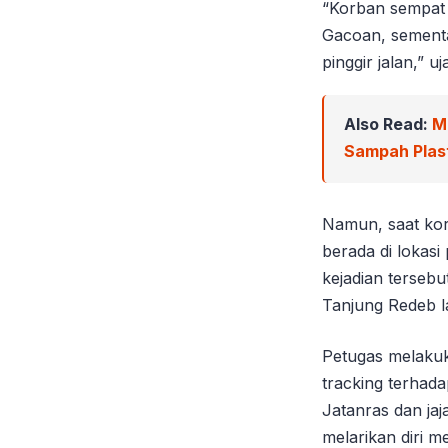
“Korban sempat 
Gacoan, sementa
pinggir jalan,” 
Also Read:
M
Sampah Plast
Namun, saat kor
berada di lokas
kejadian tersebu
Tanjung Redeb l
Petugas melakuk
tracking terhad
Jatanras dan ja
melarikan diri 