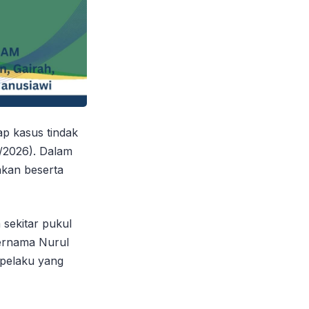
p kasus tindak
5/2026). Dalam
nkan beserta
sekitar pukul
bernama Nurul
 pelaku yang