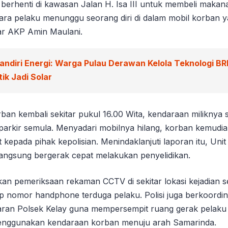
berhenti di kawasan Jalan H. Isa III untuk membeli makana
ra pelaku menunggu seorang diri di dalam mobil korban ya
ujar AKP Amin Maulani.
andiri Energi: Warga Pulau Derawan Kelola Teknologi BR
ik Jadi Solar
ban kembali sekitar pukul 16.00 Wita, kendaraan miliknya 
i parkir semula. Menyadari mobilnya hilang, korban kemud
t kepada pihak kepolisian. Menindaklanjuti laporan itu, Uni
angsung bergerak cepat melakukan penyelidikan.
an pemeriksaan rekaman CCTV di sekitar lokasi kejadian 
ap nomor handphone terduga pelaku. Polisi juga berkoordin
jaran Polsek Kelay guna mempersempit ruang gerak pelaku
menggunakan kendaraan korban menuju arah Samarinda.