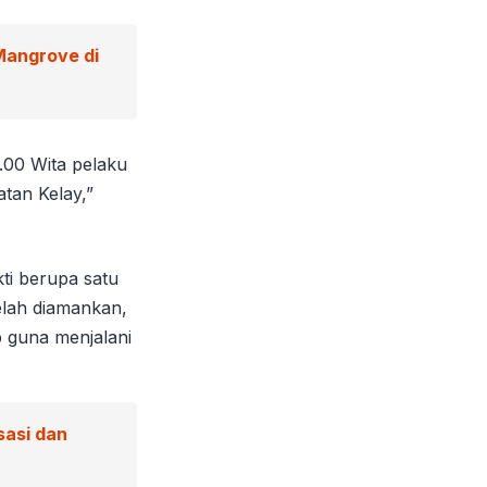
Mangrove di
.00 Wita pelaku
tan Kelay,”
kti berupa satu
elah diamankan,
 guna menjalani
sasi dan