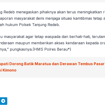
ng Redeb menegaskan pihaknya akan terus meningkatkan r
 laporan masyarakat demi menjaga situasi kamtibmas tetap
ayah hukum Polsek Tanjung Redeb.
 masyarakat agar tetap waspada dan berhati-hati, teruta
ndaraan maupun memberikan akses kendaraan kepada or
hnya,” pungkasnya.(HMS Polres Berau*)
upati Dorong Batik Maratua dan Derawan Tembus Pasar
si Kimono
Telegram