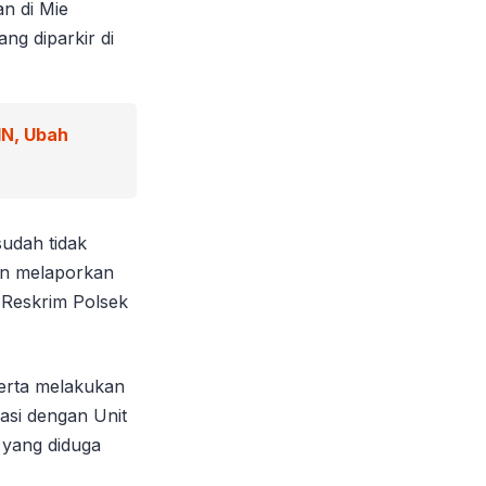
n di Mie
ng diparkir di
IN, Ubah
sudah tidak
ian melaporkan
t Reskrim Polsek
serta melakukan
asi dengan Unit
 yang diduga