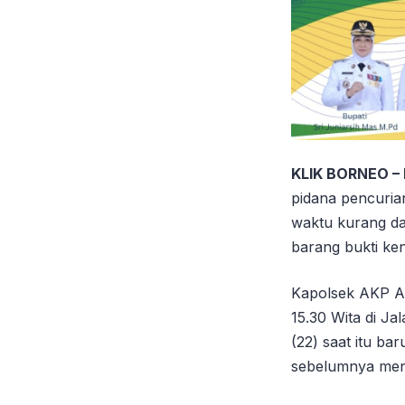
KLIK BORNEO –
pidana pencuria
waktu kurang dar
barang bukti ke
Kapolsek AKP Am
15.30 Wita di J
(22) saat itu b
sebelumnya men