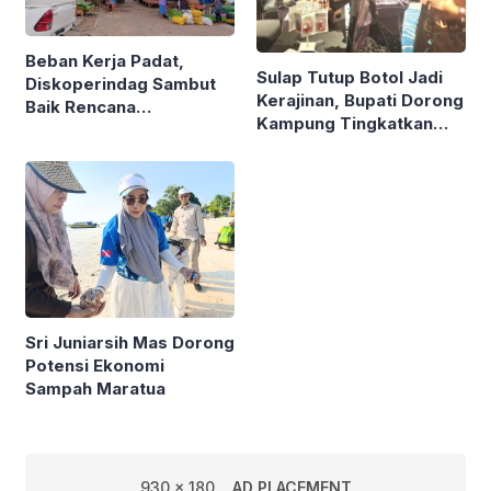
Beban Kerja Padat,
Sulap Tutup Botol Jadi
Diskoperindag Sambut
Kerajinan, Bupati Dorong
Baik Rencana
Kampung Tingkatkan
Pengelolaan PSAD oleh
Ekonomi Lewat Sampah
Perusda Bhakti Praja
Sri Juniarsih Mas Dorong
Potensi Ekonomi
Sampah Maratua
930 x 180
AD PLACEMENT