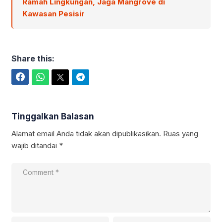
Ramah Lingkungan, Jaga Mangrove di
Kawasan Pesisir
Share this:
Facebook
WhatsApp
Twitter
Telegram
Tinggalkan Balasan
Alamat email Anda tidak akan dipublikasikan.
Ruas yang
wajib ditandai
*