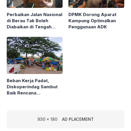
Perbaikan Jalan Nasional
DPMK Dorong Aparat
di Berau Tak Boleh
Kampung Optimalkan
Diabaikan di Tengah
Penggunaan ADK
Semarak Kereta
Kalimantan
Beban Kerja Padat,
Diskoperindag Sambut
Baik Rencana
Pengelolaan PSAD oleh
Perusda Bhakti Praja
930 x 180
AD PLACEMENT