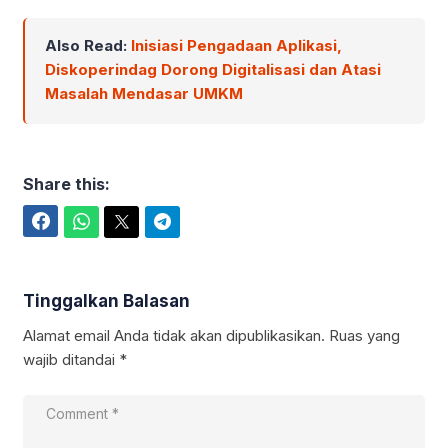
Also Read:
Inisiasi Pengadaan Aplikasi,
Diskoperindag Dorong Digitalisasi dan Atasi
Masalah Mendasar UMKM
Share this:
Facebook
WhatsApp
Twitter
Telegram
Tinggalkan Balasan
Alamat email Anda tidak akan dipublikasikan.
Ruas yang
wajib ditandai
*