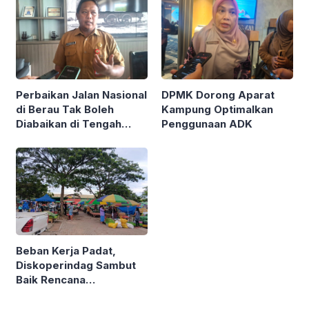
Perbaikan Jalan Nasional
DPMK Dorong Aparat
di Berau Tak Boleh
Kampung Optimalkan
Diabaikan di Tengah
Penggunaan ADK
Semarak Kereta
Kalimantan
Beban Kerja Padat,
Diskoperindag Sambut
Baik Rencana
Pengelolaan PSAD oleh
Perusda Bhakti Praja