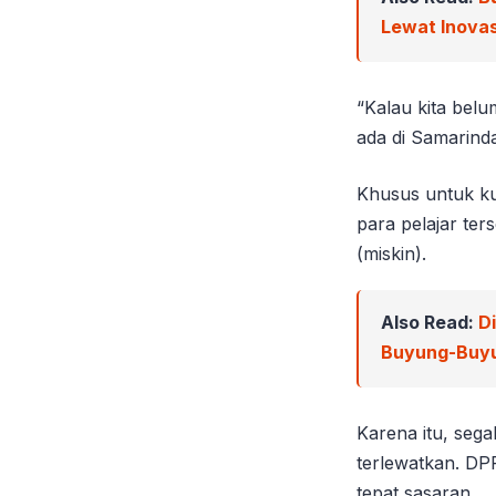
Lewat Inova
“Kalau kita belu
ada di Samarind
Khusus untuk ku
para pelajar ter
(miskin).
Also Read:
D
Buyung-Buy
Karena itu, sega
terlewatkan. DP
tepat sasaran.