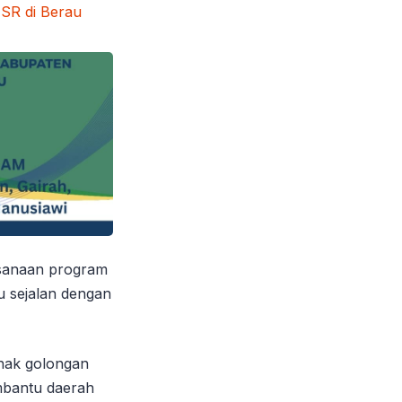
sanaan program
u sejalan dengan
nak golongan
mbantu daerah