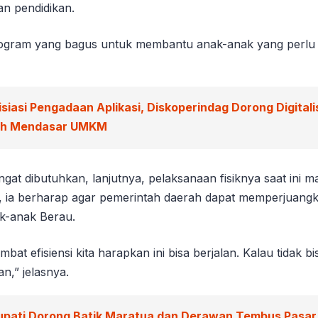
n pendidikan.
program yang bagus untuk membantu anak-anak yang perlu 
isiasi Pengadaan Aplikasi, Diskoperindag Dorong Digitali
ah Mendasar UMKM
at dibutuhkan, lanjutnya, pelaksanaan fisiknya saat ini m
n, ia berharap agar pemerintah daerah dapat memperjuang
k-anak Berau.
at efisiensi kita harapkan ini bisa berjalan. Kalau tidak bis
n,” jelasnya.
upati Dorong Batik Maratua dan Derawan Tembus Pasar