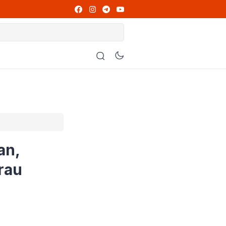
 yang Wajib Dibaca
usat
us Diperiksa
ni Alasannya
an,
rau