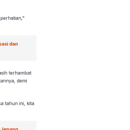
perhatian,”
sasi dan
asih terhambat
kannya, demi
a tahun ini, kita
 Jepang