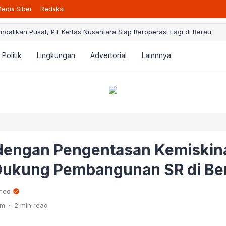
edia Siber
Redaksi
ndalikan Pusat, PT Kertas Nusantara Siap Beroperasi Lagi di Berau
daftaran Beasiswa Berau Cerdas 2025 Resmi Dibuka, Berikut Pedoman
t Program PPG, Guru Honorer Bisa Jadi PPPK: BKPSDM Menanti Arahan P
Politik
Lingkungan
Advertorial
Lainnnya
uga Gunakan Dana BK3 demi Kepentingan Pribadi, Kakam Bumi Jaya Har
enda Berau Rencanakan Pemangkasan Pajak Hiburan Jadi 40 Persen, I
 dengan Pengentasan Kemiskin
ukung Pembangunan SR di Be
rneo
.
pm
2 min read