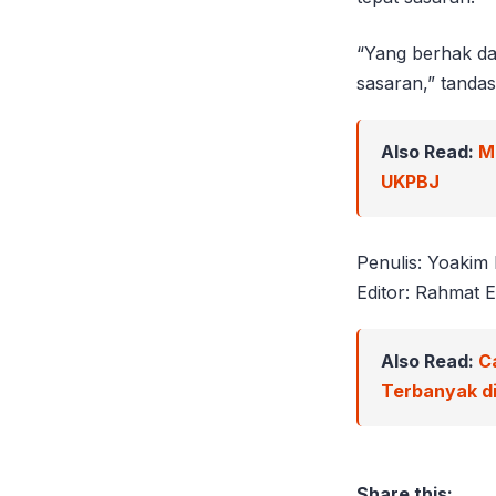
“Yang berhak dap
sasaran,” tanda
Also Read:
M
UKPBJ
Penulis: Yoakim
Editor: Rahmat E
Also Read:
C
Terbanyak di
Share this: