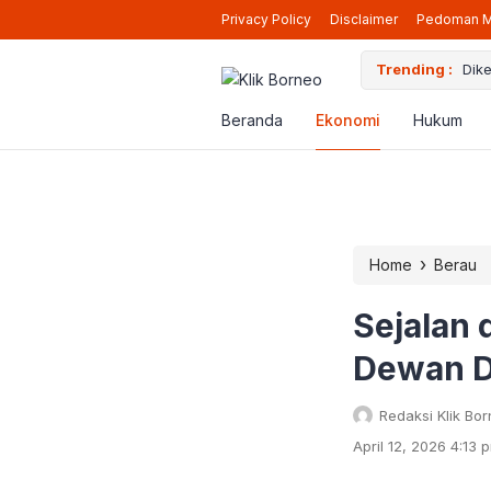
Privacy Policy
Disclaimer
Pedoman M
Trending :
Dike
Pen
Iku
Beranda
Ekonomi
Hukum
Did
Bap
›
Home
Berau
Sejalan
Dewan D
Redaksi Klik Bo
April 12, 2026 4:13 