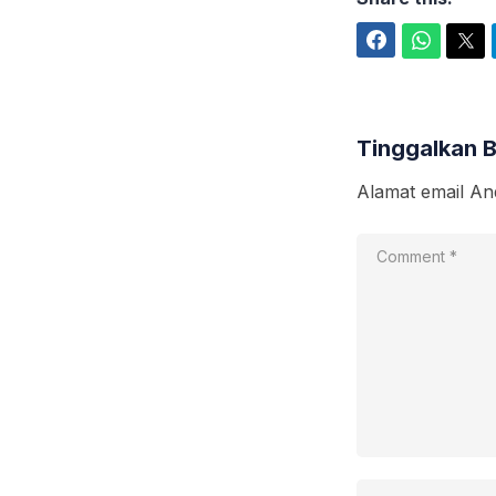
Facebook
WhatsApp
Twitter
Tinggalkan 
Alamat email And