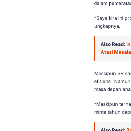
dalam pemerataa
“Saya kira ini 
ungkapnya.
Also Read:
In
Atasi Masal
Meskipun SR sang
efisiensi. Namu
masa depan ana
“Meskipun terhamb
minta tahun depa
Also Read:
B