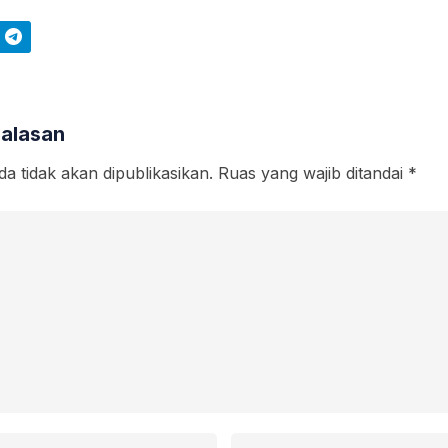
Telegram
Balasan
a tidak akan dipublikasikan.
Ruas yang wajib ditandai
*