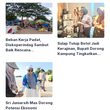
Beban Kerja Padat,
Sulap Tutup Botol Jadi
Diskoperindag Sambut
Kerajinan, Bupati Dorong
Baik Rencana
Kampung Tingkatkan
Pengelolaan PSAD oleh
Ekonomi Lewat Sampah
Perusda Bhakti Praja
Sri Juniarsih Mas Dorong
Potensi Ekonomi