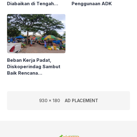
Diabaikan di Tengah
Penggunaan ADK
Semarak Kereta
Kalimantan
Beban Kerja Padat,
Diskoperindag Sambut
Baik Rencana
Pengelolaan PSAD oleh
Perusda Bhakti Praja
930 x 180
AD PLACEMENT