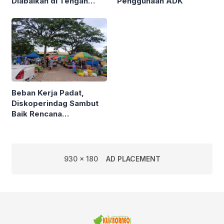
Diabaikan di Tengah
Penggunaan ADK
Semarak Kereta
Kalimantan
Beban Kerja Padat,
Diskoperindag Sambut
Baik Rencana
Pengelolaan PSAD oleh
Perusda Bhakti Praja
930 x 180
AD PLACEMENT