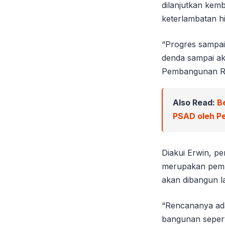
dilanjutkan ke
keterlambatan h
“Progres sampai
denda sampai ak
Pembangunan RS
Also Read:
B
PSAD oleh Pe
Diakui Erwin, p
merupakan pemb
akan dibangun l
“Rencananya ada
bangunan seperti