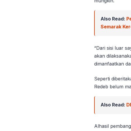
mungkin.
Also Read:
P
Semarak Ker
“Dari sisi luar 
akan dilaksanak
dimanfaatkan da
Seperti diberit
Redeb belum mam
Also Read:
D
Alhasil pembang