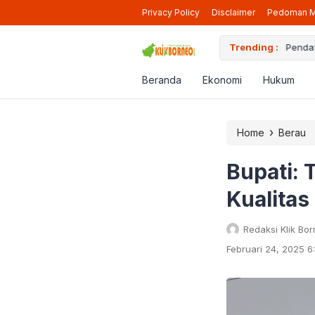
Privacy Policy
Disclaimer
Pedoman M
iap Beroperasi Lagi di Berau
Trending :
Pendaf
Beranda
Ekonomi
Hukum
›
Home
Berau
Bupati: 
Kualitas
Redaksi Klik Bo
Februari 24, 2025 6