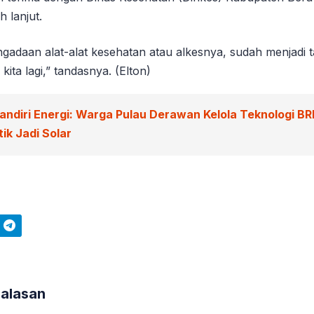
 lanjut.
ngadaan alat-alat kesehatan atau alkesnya, sudah menjadi
kita lagi,” tandasnya. (Elton)
andiri Energi: Warga Pulau Derawan Kelola Teknologi BR
ik Jadi Solar
Telegram
Balasan