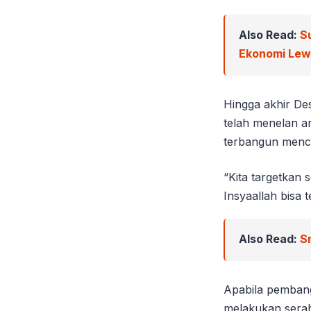
Also Read:
S
Ekonomi Le
Hingga akhir De
telah menelan a
terbangun mencap
“Kita targetkan s
Insyaallah bisa 
Also Read:
S
Apabila pembang
melakukan serah