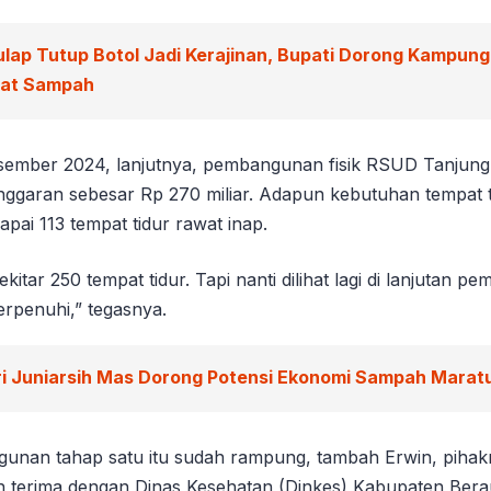
ulap Tutup Botol Jadi Kerajinan, Bupati Dorong Kampun
wat Sampah
sember 2024, lanjutnya, pembangunan fisik RSUD Tanjung
nggaran sebesar Rp 270 miliar. Adapun kebutuhan tempat 
ai 113 tempat tidur rawat inap.
ekitar 250 tempat tidur. Tapi nanti dilihat lagi di lanjutan 
terpenuhi,” tegasnya.
ri Juniarsih Mas Dorong Potensi Ekonomi Sampah Marat
unan tahap satu itu sudah rampung, tambah Erwin, pihak
 terima dengan Dinas Kesehatan (Dinkes) Kabupaten Bera