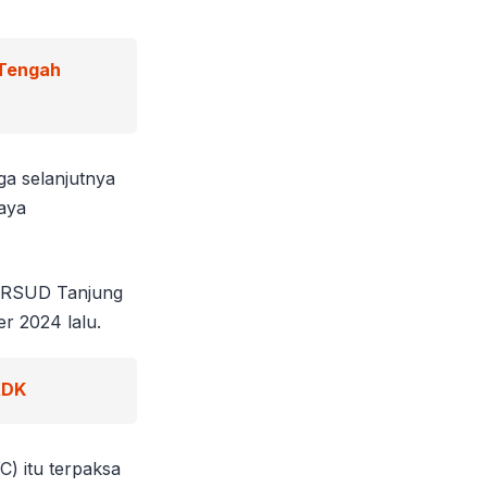
 Tengah
iga selanjutnya
paya
u RSUD Tanjung
r 2024 lalu.
ADK
) itu terpaksa