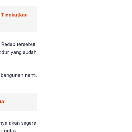
g Tingkatkan
 Redeb tersebut
tidur yang sudah
pembangunan nanti.
ua
nya akan segera
u untuk