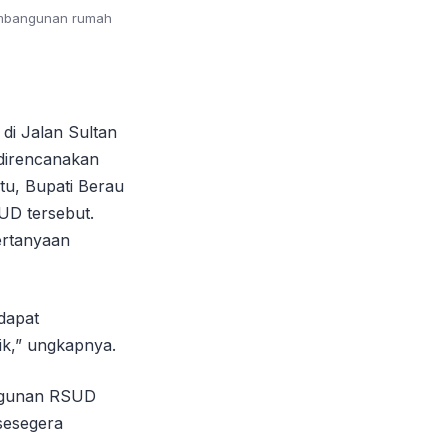
pembangunan rumah
i Jalan Sultan
direncanakan
tu, Bupati Berau
UD tersebut.
ertanyaan
 dapat
ik,” ungkapnya.
angunan RSUD
sesegera