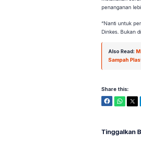
penanganan lebih
“Nanti untuk pe
Dinkes. Bukan di 
Also Read:
M
Sampah Plast
Share this:
Facebook
WhatsApp
Twitter
Tinggalkan 